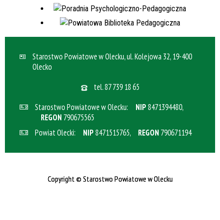
Starostwo Powiatowe w Olecku, ul. Kolejowa 32, 19-400
Olecko
tel.
87 739 18 65
Starostwo Powiatowe w Olecku:
NIP
8471394480,
REGON
790675565
Powiat Olecki:
NIP
8471515765,
REGON
790671194
Copyright
©
Starostwo Powiatowe w Olecku