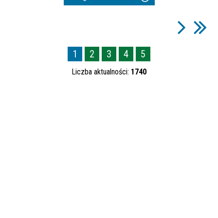
ten
filtr
Data publikacji
1
2
3
4
5
—
Liczba aktualności:
1740
Kategoria