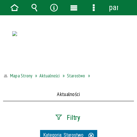
panel
Strona
Wyszukiwarka
Narzędzia
Menu
Menu
główna
główne
szczegółowe
Aktualności
Starostwo
Mapa Strony
Aktualności
Filtry
Szukana fraza
Kategoria:
Starostwo
Usuń