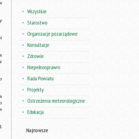
w
Wszystkie
y
Starostwo
Organizacje pozarządowe
i
Konsultacje
a
Zdrowie
z
Niepełnosprawni
Rada Powiatu
o
Projekty
a
Ostrzeżenia meteorologiczne
o
w
Edukacja
1
Najnowsze