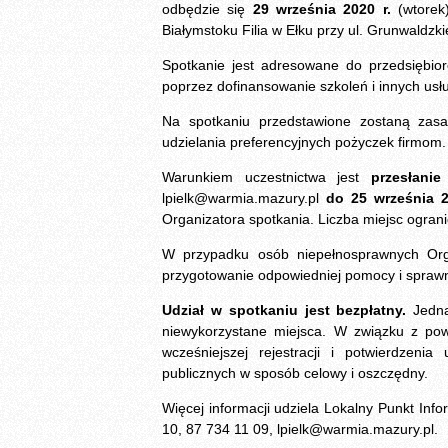
odbędzie się
29 września 2020 r.
(wtorek
Białymstoku Filia w Ełku przy ul. Grunwaldzki
Spotkanie jest adresowane do przedsiębio
poprzez dofinansowanie szkoleń i innych usł
Na spotkaniu przedstawione zostaną zasa
udzielania preferencyjnych pożyczek firmom.
Warunkiem uczestnictwa jest
przesłani
lpielk@warmia.mazury.pl
do 25 września 2
Organizatora spotkania. Liczba miejsc ogran
W przypadku osób niepełnosprawnych Orga
przygotowanie odpowiedniej pomocy i sprawn
Udział w spotkaniu jest bezpłatny.
Jedna
niewykorzystane miejsca. W związku z po
wcześniejszej rejestracji i potwierdzen
publicznych w sposób celowy i oszczędny.
Więcej informacji udziela Lokalny Punkt Inf
10, 87 734 11 09, lpielk@warmia.mazury.pl.