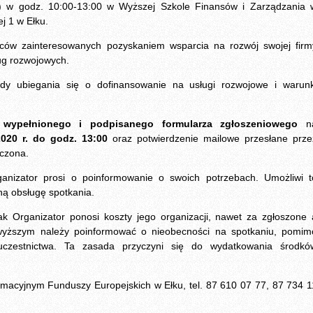
) w godz. 10:00-13:00 w Wyższej Szkole Finansów i Zarządzania 
ej 1 w Ełku.
rców zainteresowanych pozyskaniem wsparcia na rozwój swojej firm
ug rozwojowych.
dy ubiegania się o dofinansowanie na usługi rozwojowe i warunk
e wypełnionego i podpisanego formularza zgłoszeniowego
n
020 r. do godz. 13:00
oraz potwierdzenie mailowe przesłane prze
iczona.
nizator prosi o poinformowanie o swoich potrzebach. Umożliwi t
ą obsługę spotkania.
k Organizator ponosi koszty jego organizacji, nawet za zgłoszone 
wyższym należy poinformować o nieobecności na spotkaniu, pomim
ia uczestnictwa. Ta zasada przyczyni się do wydatkowania środkó
ormacyjnym Funduszy Europejskich w Ełku, tel. 87 610 07 77, 87 734 1