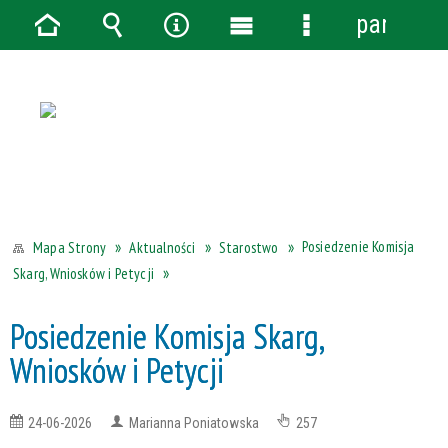
panel
Strona
Wyszukiwarka
Narzędzia
Menu
Menu
główna
główne
szczegółowe
Posiedzenie Komisja
Aktualności
Starostwo
Mapa Strony
Skarg, Wniosków i Petycji
Posiedzenie Komisja Skarg,
Wniosków i Petycji
24-06-2026
Marianna Poniatowska
257