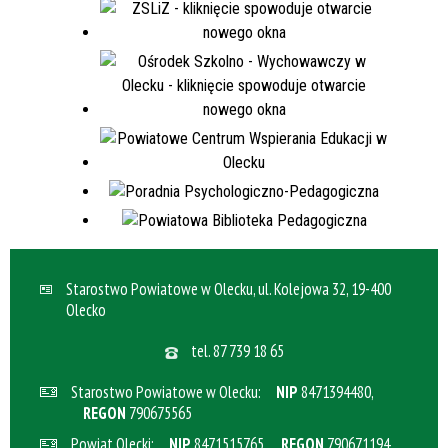
Starostwo Powiatowe w Olecku, ul. Kolejowa 32, 19-400
Olecko
tel.
87 739 18 65
Starostwo Powiatowe w Olecku:
NIP
8471394480,
REGON
790675565
Powiat Olecki:
NIP
8471515765,
REGON
790671194