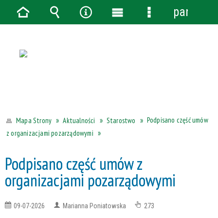
panel
Strona
Wyszukiwarka
Narzędzia
Menu
Menu
główna
główne
szczegółowe
Podpisano część umów
Aktualności
Starostwo
Mapa Strony
z organizacjami pozarządowymi
Podpisano część umów z
organizacjami pozarządowymi
09-07-2026
Marianna Poniatowska
273