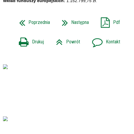
Wkład funduszy europejskich:
1.152.799,75 zł.
Poprzednia
Następna
Pdf
Drukuj
Powrót
Kontakt