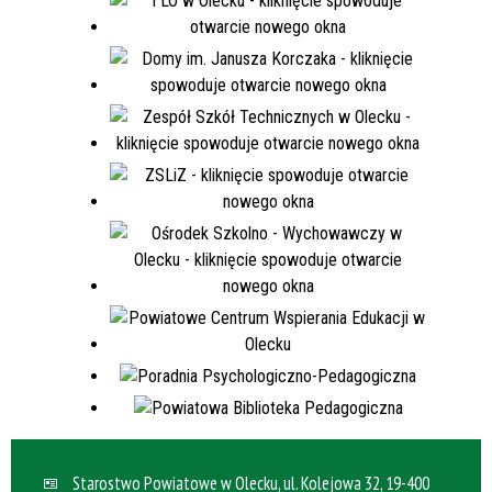
Starostwo Powiatowe w Olecku, ul. Kolejowa 32, 19-400