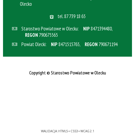
Olecko
tel.
87 739 18 65
Starostwo Powiatowe w Olecku:
NIP
8471394480,
REGON
790675565
Powiat Olecki:
NIP
8471515765,
REGON
790671194
Copyright
©
Starostwo Powiatowe w Olecku
WALIDACJA:
HTML5
+
CSS3
+
WCAG 2.1